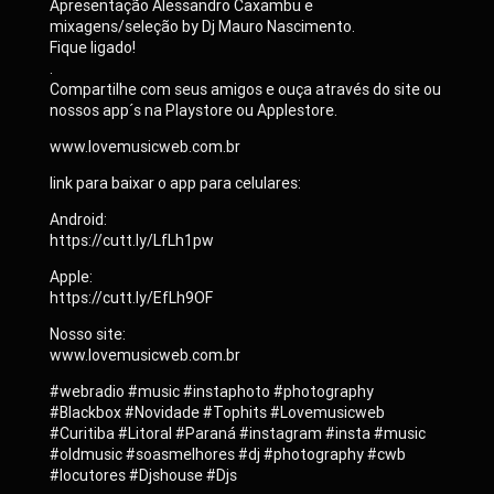
Apresentação Alessandro Caxambu e
mixagens/seleção by Dj Mauro Nascimento.
Fique ligado!
.
Compartilhe com seus amigos e ouça através do site ou
nossos app´s na Playstore ou Applestore.
www.lovemusicweb.com.br
link para baixar o app para celulares:
Android:
https://cutt.ly/LfLh1pw
Apple:
https://cutt.ly/EfLh9OF
Nosso site:
www.lovemusicweb.com.br
#webradio #music #instaphoto #photography
#Blackbox #Novidade #Tophits #Lovemusicweb
#Curitiba #Litoral #Paraná #instagram #insta #music
#oldmusic #soasmelhores #dj #photography #cwb
#locutores #Djshouse #Djs