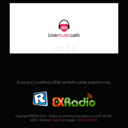
Acesse a LoveMusicWeb também pelas plataformas:
Copyright©2018-2026 . Todos os direitos reservados à
LOVE MUSIC
WEB
| Hosted:
HostPG
| Criação:
TOSS STUDIO