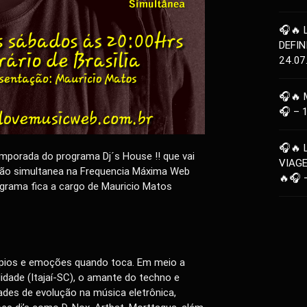
🎧🔥 
DEFIN
24.07
🎧🔥 
🎧 – 
🎧🔥 
mporada do programa Dj´s House !! que vai
VIAG
são simultanea na Frequencia Máxima Web
🔥🎧 
grama fica a cargo de Mauricio Matos
epios e emoções quando toca. Em meio a
lidade (Itajaí-SC), o amante do techno e
ades de evolução na música eletrônica,