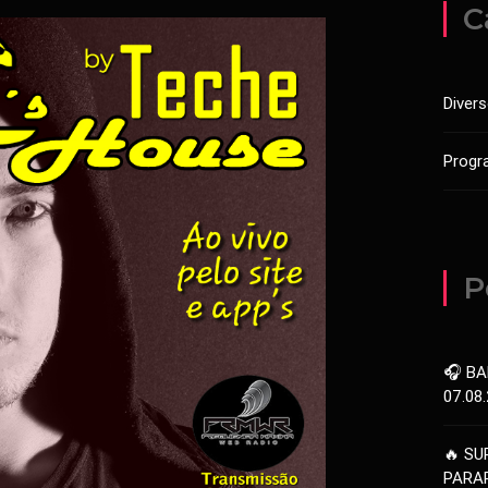
C
Diver
Progr
P
🎧 BA
07.08
🔥 SU
PARAR