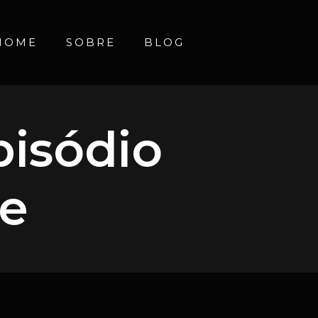
HOME
SOBRE
BLOG
pisódio
he