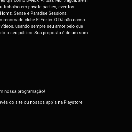
es dj’s como D-Nox, Artbat, Morttagua, além
eu trabalho em private parties, eventos
o Homz, Sense e Paradise Sessions,
o renomado clube El Fortin. O DJ não cansa
 vídeos, usando sempre seu amor pelo que
todo o seu público. Sua proposta é de um som
 em nossa programação!
vés do site ou nossos app´s na Playstore