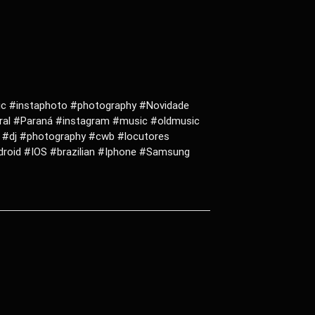
ic #instaphoto #photography #Novidade
ral #Paraná #instagram #music #oldmusic
 #dj #photography #cwb #locutores
roid #IOS #brazilian #Iphone #Samsung