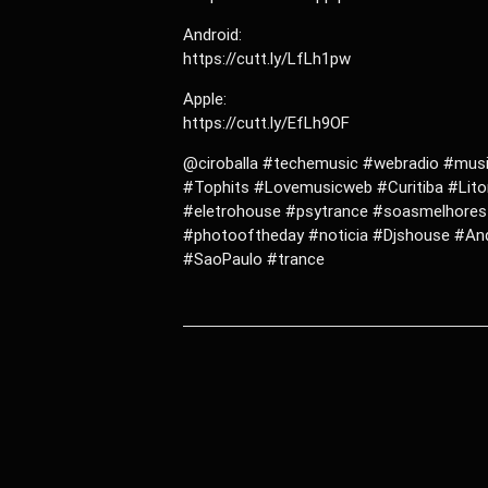
Android:
https://cutt.ly/LfLh1pw
Apple:
https://cutt.ly/EfLh9OF
@ciroballa #techemusic #webradio #mus
#Tophits #Lovemusicweb #Curitiba #Lito
#eletrohouse #psytrance #soasmelhores
#photooftheday #noticia #Djshouse #And
#SaoPaulo #trance