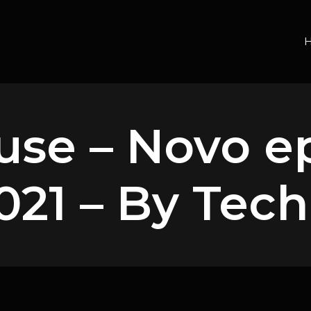
use – Novo e
2021 – By Tec