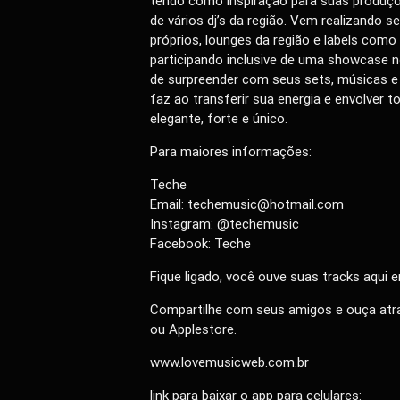
tendo como inspiração para suas produçõ
de vários dj’s da região. Vem realizando s
próprios, lounges da região e labels com
participando inclusive de uma showcase n
de surpreender com seus sets, músicas e
faz ao transferir sua energia e envolver 
elegante, forte e único.
Para maiores informações:
Teche
Email: techemusic@hotmail.com
Instagram: @techemusic
Facebook: Teche
Fique ligado, você ouve suas tracks aqui
Compartilhe com seus amigos e ouça atra
ou Applestore.
www.lovemusicweb.com.br
link para baixar o app para celulares: