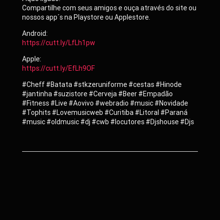
Compartilhe com seus amigos e ouça através do site ou
nossos app´s na Playstore ou Applestore.
Android:
https://cutt.ly/LfLh1pw
Apple:
https://cutt.ly/EfLh9OF
#Cheff #Batata #stkzeruniforme #cestas #Hinode
#jantinha #suzistore #Cerveja #Beer #Empadão
#Fitness #Live #Aovivo #webradio #music #Novidade
#Tophits #Lovemusicweb #Curitiba #Litoral #Paraná
#music #oldmusic #dj #cwb #locutores #Djshouse #Djs