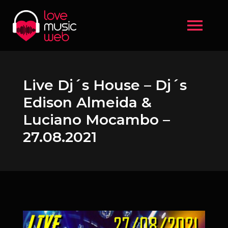
menu
Live Dj´s House – Dj´s
Edison Almeida &
Luciano Mocambo –
27.08.2021