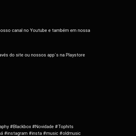
no nosso canal no Youtube e também em nossa
vés do site ou nossos app´s na Playstore
aphy #Blackbox #Novidade #Tophits
ná #instagram #insta #music #oldmusic