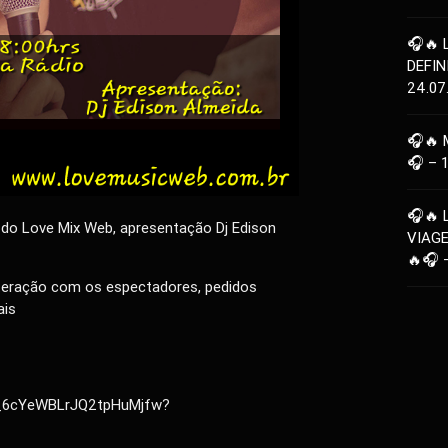
🎧🔥 
DEFIN
24.07
🎧🔥 
🎧 – 
🎧🔥 
 do Love Mix Web, apresentação Dj Edison
VIAG
🔥🎧 
nteração com os espectadores, pedidos
ais
M_6cYeWBLrJQ2tpHuMjfw?