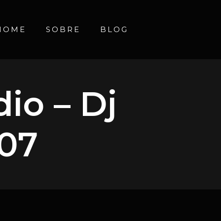
HOME
SOBRE
BLOG
io – Dj
.07