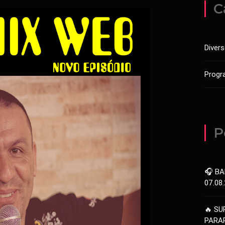
C
Diver
Progr
P
🎧 BA
07.08
🔥 SU
PARAR