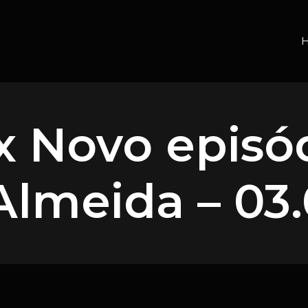
x Novo episód
Almeida – 03