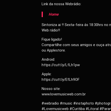
Link da nossa Webrádio:
Home
Sintoniza ai !! Sexta-feira ás 18:30hrs 
Web rádio!!
Fique ligado!
Compartilhe com seus amigos e ouça atra
ou Applestore.
Android:
https://cutt.ly/LfLh1pw
Apple:
https://cutt.ly/EfLh9OF
Nosso site:
www.lovemusicweb.com.br
#webradio #music #instaphoto #photogr
#Lovemusicweb #Curitiba #Litoral #Para