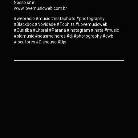
Nosso site:
www.lovemusicweb.com.br
#webradio #music #instaphoto #photography
#Blackbox #Novidade #Tophits #Lovemusicweb
#Curitiba #Litoral #Paraná #instagram #insta #music
#oldmusic #soasmelhores #dj #photography #cwb
#locutores #Djshouse #Djs