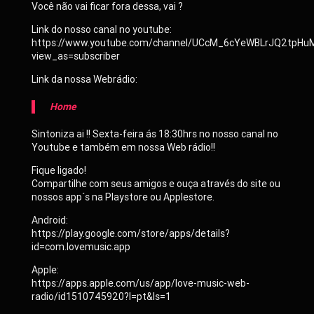
Você não vai ficar fora dessa, vai ?
Link do nosso canal no youtube:
https://www.youtube.com/channel/UCcM_6cYeWBLrJQ2tpHu
view_as=subscriber
Link da nossa Webrádio:
Home
Sintoniza ai !! Sexta-feira ás 18:30hrs no nosso canal no
Youtube e também em nossa Web rádio!!
Fique ligado!
Compartilhe com seus amigos e ouça através do site ou
nossos app´s na Playstore ou Applestore.
Android:
https://play.google.com/store/apps/details?
id=com.lovemusic.app
Apple:
https://apps.apple.com/us/app/love-music-web-
radio/id1510745920?l=pt&ls=1