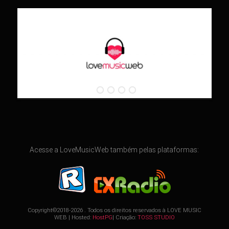
Acesse a LoveMusicWeb também pelas plataformas:
Copyright©2018-2026 . Todos os direitos reservados à
LOVE MUSIC
WEB
| Hosted:
HostPG
| Criação:
TOSS STUDIO