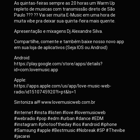
As quintas-feiras sempre as 20 horas um Warm Up
repleto de musicas com transmissão direto de São
Paulo ??? ?? Vai ser muita E-Music em uma hora de
muita vibe pra deixar sua quinta-feira mais quente.
Apresentação e mixagens Dj Alexandre Silva.
Compartilhe, comente e também baixe nosso novo app
em sua loja de aplicativos (Seja IOS ou Android)
Android:
https://play.google.com/store/apps/details?
id=com.lovemusic.app
Apple:
https://apps.apple.com/us/app/love-music-web-
radio/id1510745920?l=pt&ls=1
Sintoniza ai!!! www.lovemusicweb.com.br
#internet #insta #listen #love #lovemusicweb
#webradio #pop #edm #urban #dance #EDM
#instagram #photooftheday #ios #android #iphone
#Samsung #apple #Bestmusic #Nobreak #SP #Thevibe
#jacarei