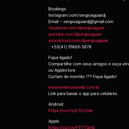
Bookings:
Instagram.com/sergioaguiardj
Email – sergioaguiardj@gmail.com
facebook.com/djsergioaguiar
youtube.com/djsergioaguiar
soundcloud.com/djsergioaguiar
.: +55(41) 99669-5878
Fique ligado!
Compartilhe com seus amigos e ouça atra
ou Applestore.
Curtam de montão !?? Fique ligado!
www.lovemusicweb.com.br
Link para baixar o app para celulares:
Android:
https://cutt.ly/LfLh1pw
Apple:
https://cutt.ly/F9TTQmE