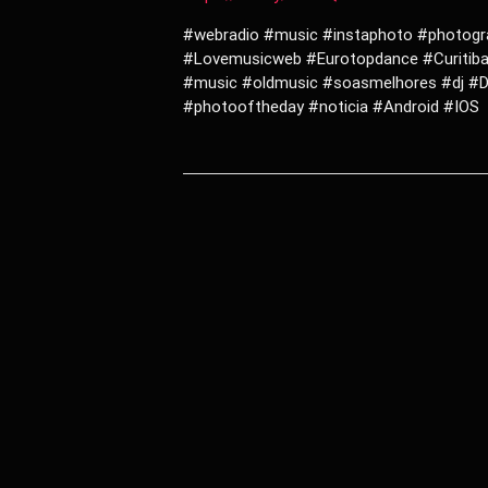
#webradio #music #instaphoto #photogr
#Lovemusicweb #Eurotopdance #Curitiba 
#music #oldmusic #soasmelhores #dj #D
#photooftheday #noticia #Android #IOS