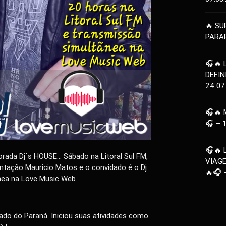
🔥 SU
PARAR
🎧🔥 
DEFIN
24.07
🎧🔥 
🎧 – 
🎧🔥 
ada Dj´s HOUSE… Sábado na Litoral Sul FM,
VIAG
ntação Mauricio Matos e o convidado é o Dj
🔥🎧 
nea na Love Music Web.
do do Paraná. Iniciou suas atividades como