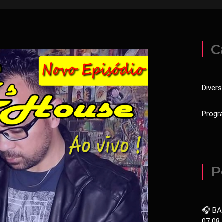
C
Diver
Progr
P
🎧 BA
07.08