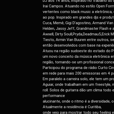
DJ aos 14 anos, inspirado no trabalho do
Irai Campos. Atuando no estilo Open Forma
vertentes como black music a eletrônica,
ao pop. Inspirado em grandes djs e produt
Cuca, Memê, Gigi D’agostino, Armand Van
Helden, Jassy Jeff, Grandmaster Flash e a
Awxell, Dirty Soull,Pryda,Deadmau5,Erick Mo
Tiesto, Armin Van Buuren entre outros, 
então desenvolvidos com base na experiên
Atuou na região sudoeste do estado do Pa
um novo conceito da música eletrônica e
região, tornando-se um profissional conc
Participou do programa de rádio Curto Cir
em rede para mais 200 emissoras em 4 pa
Em paralelo a carreira solo, ele tem um pr
Aguiar, onde trabalham em um freestyle, 
roll. Solos de guitarra dão um clima todo
performance
alucinante, onde o ritmo é a diversidade, o 
Atualmente a residência é Curitiba,
onde veio para mostrar todo seu feeling e