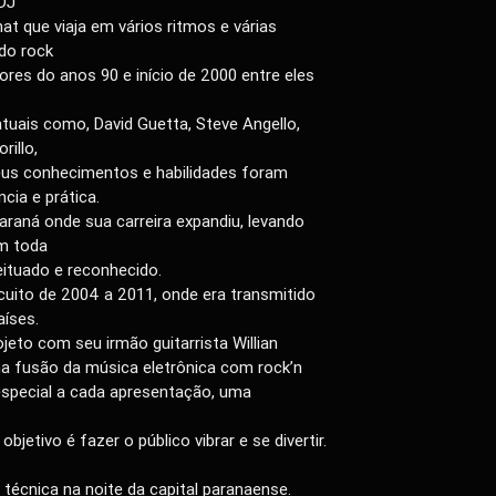
 DJ
t que viaja em vários ritmos e várias
 do rock
ores do anos 90 e início de 2000 entre eles
tuais como, David Guetta, Steve Angello,
rillo,
seus conhecimentos e habilidades foram
cia e prática.
raná onde sua carreira expandiu, levando
m toda
eituado e reconhecido.
cuito de 2004 a 2011, onde era transmitido
íses.
ojeto com seu irmão guitarrista Willian
na fusão da música eletrônica com rock’n
 especial a cada apresentação, uma
objetivo é fazer o público vibrar e se divertir.
 técnica na noite da capital paranaense.