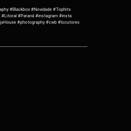
aphy #Blackbox #Novidade #Tophits
#Litoral #Paraná #instagram #insta
jsHouse #photography #cwb #locutores