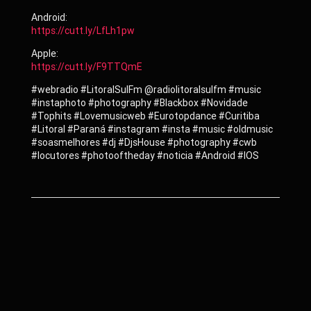
Android:
https://cutt.ly/LfLh1pw
Apple:
https://cutt.ly/F9TTQmE
#webradio #LitoralSulFm @radiolitoralsulfm #music
#instaphoto #photography #Blackbox #Novidade
#Tophits #Lovemusicweb #Eurotopdance #Curitiba
#Litoral #Paraná #instagram #insta #music #oldmusic
#soasmelhores #dj #DjsHouse #photography #cwb
#locutores #photooftheday #noticia #Android #IOS