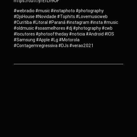
https://cutt.ly/EfLh9OF
#webradio #music #instaphoto #photography
#DjsHouse #Novidade #Tophits #Lovemusicweb
#Curitiba #Litoral #Paraná #instagram #insta #music
#oldmusic #soasmelhores #dj #photography #cwb
#locutores #photooftheday #noticia #Android #IOS
#Samsung #Apple #Lg #Motorola
#Contagemregressiva #DJs #verao2021