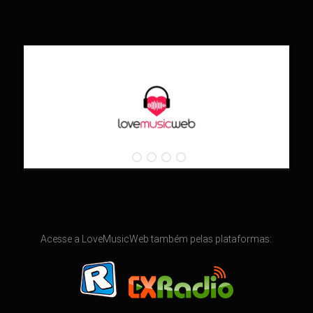
Acesse a LoveMusicWeb também pelas plataformas: