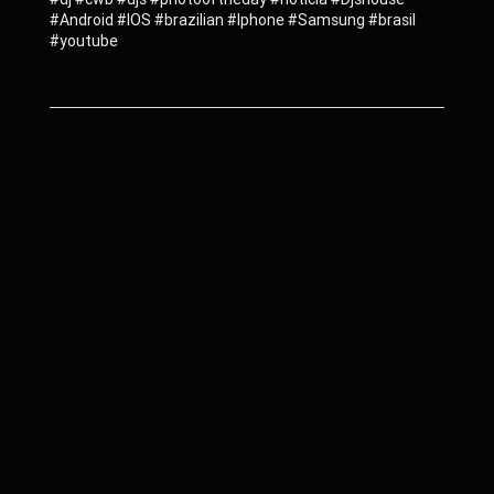
#Android #IOS #brazilian #Iphone #Samsung #brasil
#youtube