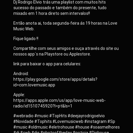
Dj Rodrigo Elvio trás uma playlist com muitos hits
sucesso do passado e também do presente, tudo
mixado em 1 hora direto sem intervalos!!
Então anota ai, toda segunda-feira ás 19 horas na Love
Music Web.
Fique ligado !!
Compartilhe com seus amigos e ouça através do site ou
nossos app´s na Playstore ou Applestore.
link para baixar o app para celulares:
Android:
https://play.google.com/store/apps/details?
id=com.lovemusic.app
Apple:
https://apps.apple.com/us/app/love-music-web-
radio/id1510745920?l=pt&ls=1
#webradio #music #TopHits #deejayrodrigoelvio
#Novidade #Tophits #Lovemusicweb #instagram #Sp
#music #oldmusic #eletrohouse #house #soasmelhores
#dj #cwb #djs #photooftheday #noticia #Djshouse