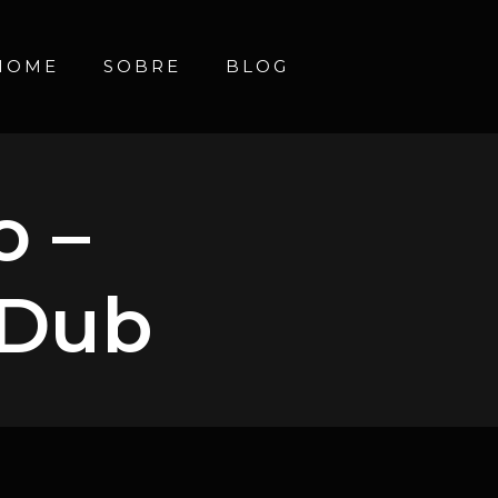
HOME
SOBRE
BLOG
o –
 Dub