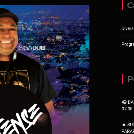
C
Diver
Progr
P
🎧 BA
07.08
🔥 SU
PARAR