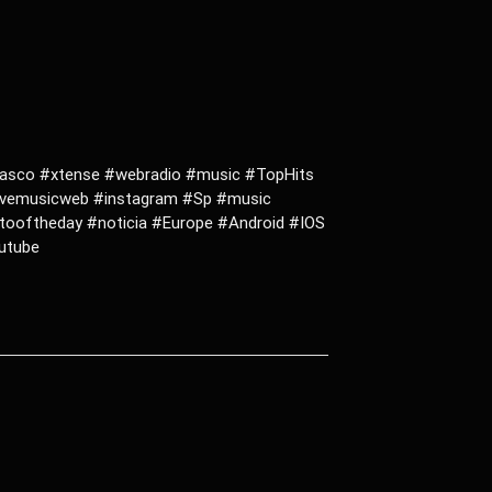
asco #xtense #webradio #music #TopHits
vemusicweb #instagram #Sp #music
ooftheday #noticia #Europe #Android #IOS
outube