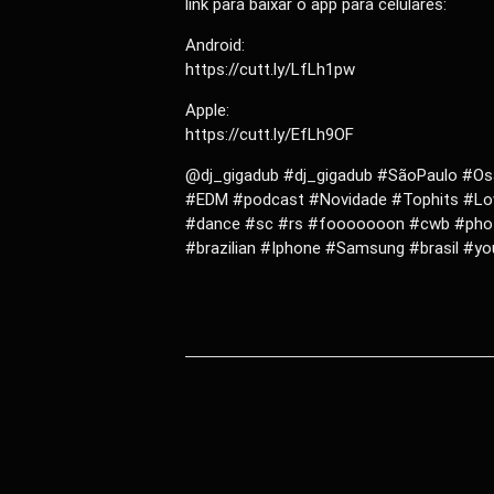
link para baixar o app para celulares:
Android:
https://cutt.ly/LfLh1pw
Apple:
https://cutt.ly/EfLh9OF
@dj_gigadub #dj_gigadub #SãoPaulo #Os
#EDM #podcast #Novidade #Tophits #Lo
#dance #sc #rs #fooooooon #cwb #phot
#brazilian #Iphone #Samsung #brasil #y