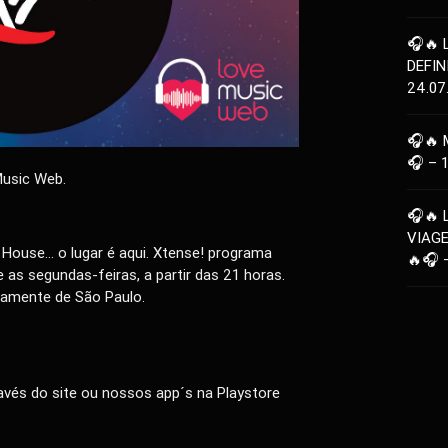
🎧🔥 
DEFIN
24.07
🎧🔥 
🎧 – 
Music Web.
🎧🔥 
VIAG
 House… o lugar é aqui. Xtense! programa
🔥🎧 
as segundas-feiras, a partir das 21 horas.
tamente de São Paulo.
vés do site ou nossos app´s na Playstore