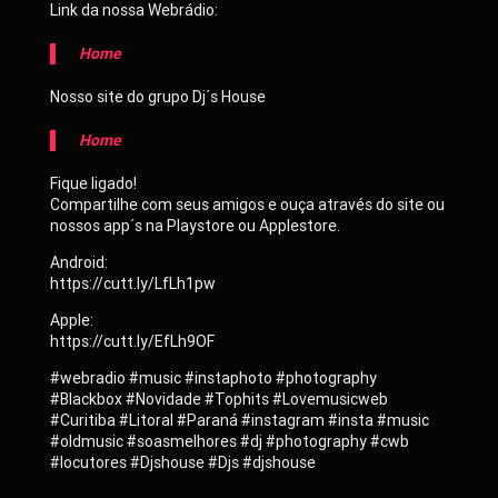
Link da nossa Webrádio:
Home
Nosso site do grupo Dj´s House
Home
Fique ligado!
Compartilhe com seus amigos e ouça através do site ou
nossos app´s na Playstore ou Applestore.
Android:
https://cutt.ly/LfLh1pw
Apple:
https://cutt.ly/EfLh9OF
#webradio #music #instaphoto #photography
#Blackbox #Novidade #Tophits #Lovemusicweb
#Curitiba #Litoral #Paraná #instagram #insta #music
#oldmusic #soasmelhores #dj #photography #cwb
#locutores #Djshouse #Djs #djshouse