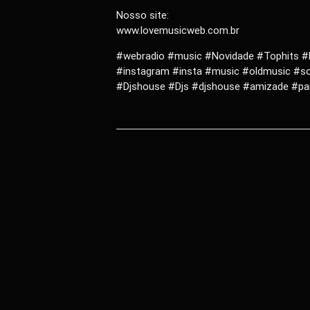
Nosso site:
www.lovemusicweb.com.br
#webradio #music #Novidade #Tophits #L
#instagram #insta #music #oldmusic #s
#Djshouse #Djs #djshouse #amizade #par