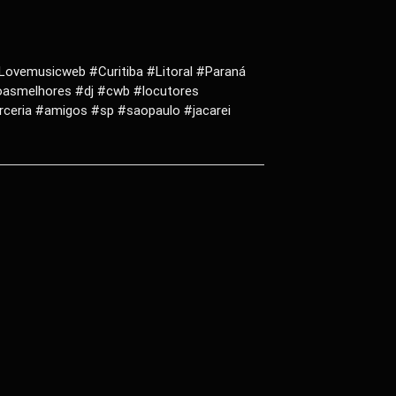
ovemusicweb #Curitiba #Litoral #Paraná
oasmelhores #dj #cwb #locutores
ceria #amigos #sp #saopaulo #jacarei