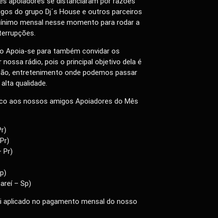
s apoiadores se distanciaram por razões
gos do grupo Dj´s House e outros parceiros
ínimo mensal nesse momento para rodar a
errupções.
o Apoia-se para também convidar os
nossa rádio, pois o principal objetivo dela é
ação, entretenimento onde podemos passar
lta qualidade.
lico aos nossos amigos Apoiadores do Mês
r)
Pr)
 Pr)
p)
areí – Sp)
oi aplicado no pagamento mensal do nosso