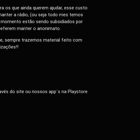
ra os que ainda querem ajudar, esse custo
anter a rádio, (ou seja todo mes temos
te momento estão sendo subsidiados por
preferem manter o anonimato.
e, sempre trazemos material feito com
izações!!
vés do site ou nossos app´s na Playstore