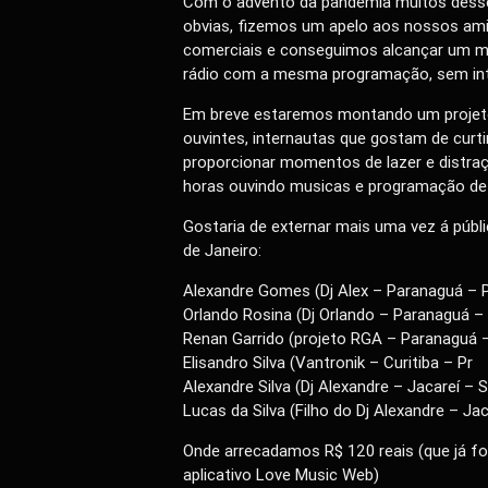
Com o advento da pandemia muitos desse
obvias, fizemos um apelo aos nossos ami
comerciais e conseguimos alcançar um m
rádio com a mesma programação, sem int
Em breve estaremos montando um projet
ouvintes, internautas que gostam de curtir 
proporcionar momentos de lazer e distr
horas ouvindo musicas e programação de a
Gostaria de externar mais uma vez á púb
de Janeiro:
Alexandre Gomes (Dj Alex – Paranaguá – P
Orlando Rosina (Dj Orlando – Paranaguá – 
Renan Garrido (projeto RGA – Paranaguá –
Elisandro Silva (Vantronik – Curitiba – Pr
Alexandre Silva (Dj Alexandre – Jacareí – S
Lucas da Silva (Filho do Dj Alexandre – Jac
Onde arrecadamos R$ 120 reais (que já f
aplicativo Love Music Web)