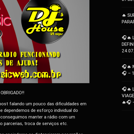
🔥 SU
PARAR
🎧🔥 
DEFIN
24.07
🎧🔥 
🎧 – 
🎧🔥 
O OBRIGADO!!
VIAG
🔥🎧 
st falando um pouco das dificuldades em
de dependemos de esforço individual do
es conseguimos manter a rádio com um
 parcerias, troca de serviços etc.