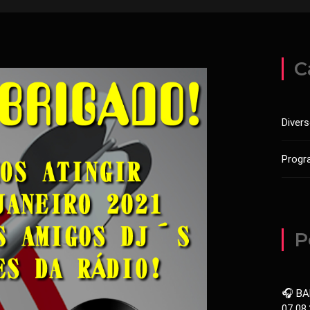
C
Diver
Progr
P
🎧 BA
07.08