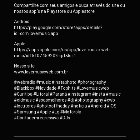
Compartilhe com seus amigos e ouça através do site ou
nossos app´s na Playstore ou Applestore.
Android:
https://play.google.com/store/apps/details?
id=com.lovemusic.app
Apple:
https://apps.apple.com/us/app/love-music-web-
radio/id1510745920?l=pt&ls=1
Nosso site:
www.lovemusicweb.com.br
#webradio #music #instaphoto #photography
#Blackbox #Novidade #Tophits #Lovemusicweb
#Curitiba #Litoral #Paraná #instagram #insta #music
#oldmusic #soasmelhores #dj #photography #cwb
#locutores #photooftheday #noticia #Android #IOS
#Samsung #Apple #Lg #Motorola
#Contagemregressiva #DJs