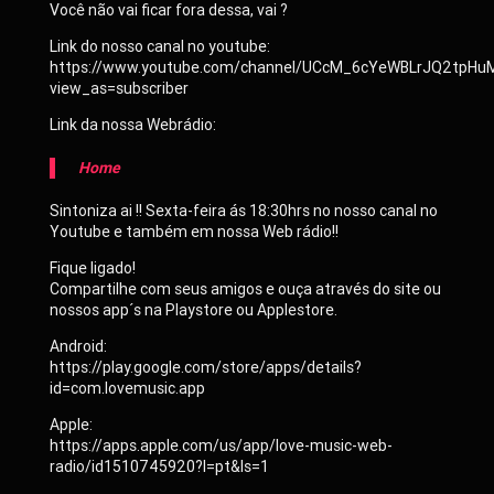
Você não vai ficar fora dessa, vai ?
Link do nosso canal no youtube:
https://www.youtube.com/channel/UCcM_6cYeWBLrJQ2tpHu
view_as=subscriber
Link da nossa Webrádio:
Home
Sintoniza ai !! Sexta-feira ás 18:30hrs no nosso canal no
Youtube e também em nossa Web rádio!!
Fique ligado!
Compartilhe com seus amigos e ouça através do site ou
nossos app´s na Playstore ou Applestore.
Android:
https://play.google.com/store/apps/details?
id=com.lovemusic.app
Apple:
https://apps.apple.com/us/app/love-music-web-
radio/id1510745920?l=pt&ls=1