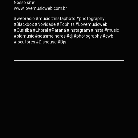
Nosso site:
www.lovemusicweb.com.br
#webradio #music #instaphoto #photography
#Blackbox #Novidade #Tophits #Lovemusicweb
#Curitiba #Litoral #Paraná #instagram #insta #music
#oldmusic #soasmelhores #dj #photography #cwb
#locutores #Djshouse #Djs