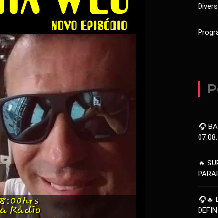
Diver
Progr
P
🎧 BA
07.08
🔥 SU
PARAR
🎧🔥 
DEFIN