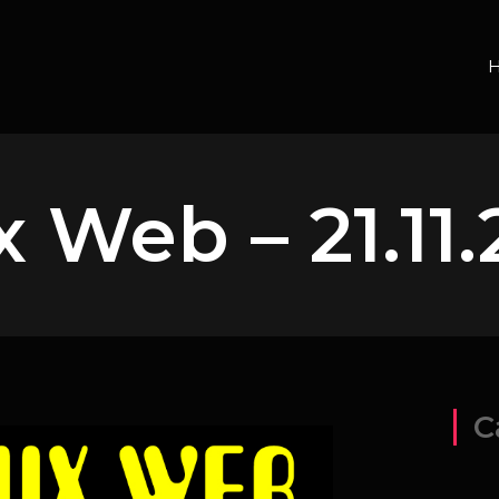
x Web – 21.11
C