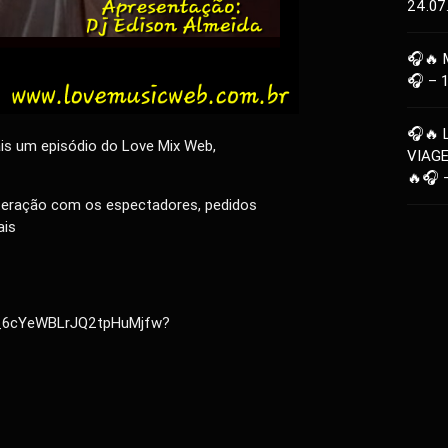
24.07
🎧🔥 
🎧 – 
🎧🔥 
is um episódio do Love Mix Web,
VIAG
🔥🎧 
nteração com os espectadores, pedidos
ais
M_6cYeWBLrJQ2tpHuMjfw?