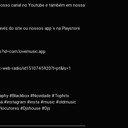
no nosso canal no Youtube e também em nossa
vés do site ou nossos app´s na Playstore
ls?id=com.lovemusic.app
ic-web-radio/id1510745920?l=pt&ls=1
aphy #Blackbox #Novidade #Tophits
ná #instagram #insta #music #oldmusic
locutores #Djshouse #Djs