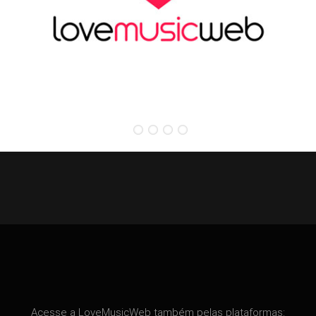
Acesse a LoveMusicWeb também pelas plataformas: