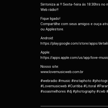
Sintoniza ai !! Sexta-feira ás 18:30hrs 
Web rádio!!
Fique ligado!
Compartilhe com seus amigos e ouça atra
ou Applestore.
Android:
https://play.google.com/store/apps/detai
Apple:
https://apps.apple.com/us/app/love-mus
Nosso site:
www.lovemusicweb.com.br
#webradio #music #instaphoto #photogr
#Lovemusicweb #Curitiba #Litoral #Para
#soasmelhores #dj #photography #cwb #