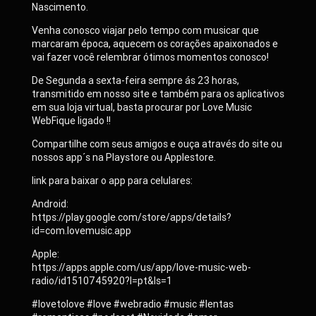
Nascimento.
Venha conosco viajar pelo tempo com musicar que
marcaram época, aquecem os corações apaixonados e
vai fazer você relembrar ótimos momentos conosco!
De Segunda a sexta-feira sempre ás 23 horas,
transmitido em nosso site e também para os aplicativos
em sua loja virtual, basta procurar por Love Music
WebFique ligado !!
Compartilhe com seus amigos e ouça através do site ou
nossos app´s na Playstore ou Applestore.
link para baixar o app para celulares:
Android:
https://play.google.com/store/apps/details?
id=com.lovemusic.app
Apple:
https://apps.apple.com/us/app/love-music-web-
radio/id1510745920?l=pt&ls=1
#lovetolove #love #webradio #music #lentas