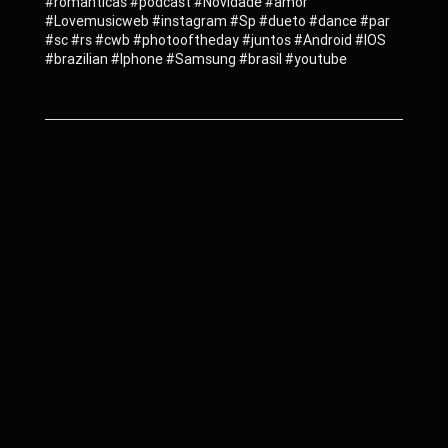
#romanticas #podcast #Novidade #amor
#Lovemusicweb #instagram #Sp #dueto #dance #par
#sc #rs #cwb #photooftheday #juntos #Android #IOS
#brazilian #Iphone #Samsung #brasil #youtube