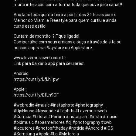
muita interação com a turma toda que ouve pelo canal !!
Anota ai toda quinta feira a partir das 21 horas com o
Melhor do Miami e Freestyle para quem curtiu e ainda
curte esse estilo!
Curtam de montão !? Fique ligado!
Compartilhe com seus amigos e ouça através do site ou
nossos app´s na Playstore ou Applestore.
www.lovemusicweb.com.br
Link para baixar o app para celulares:
Android:
https://cutt.ly/LfLh1pw
Apple:
https://cutt.ly/EfLh9OF
#webradio #music #instaphoto #photography
#DjsHouse #Novidade #Tophits #Lovemusicweb
#Curitiba #Litoral #Paraná #instagram #insta #music
#oldmusic #soasmelhores #dj #photography #cwb
#locutores #photooftheday #noticia #Android #IOS
#Samsung #Apple #Lg #Motorola