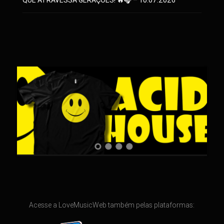
QUE ATRAVESSA GERAÇÕES! 🔥🎧 – 10.07.2026
Acesse a LoveMusicWeb também pelas plataformas: