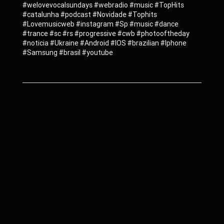
#welovevocalsundays #webradio #music #TopHits
#catalunha #podcast #Novidade #Tophits
#Lovemusicweb #instagram #Sp #music #dance
#trance #sc #rs #progressive #cwb #photooftheday
#noticia #Ukraine #Android #IOS #brazilian #Iphone
#Samsung #brasil #youtube