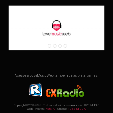
Acesse a LoveMusicWeb também pelas plataformas:
Copyright©2018-2026 . Todos os direitos reservados à
LOVE MUSIC
WEB
| Hosted:
HostPG
| Criação:
TOSS STUDIO