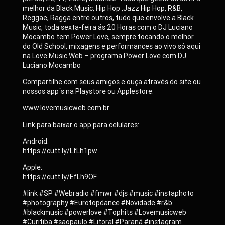
melhor da Black Music, Hip Hop ,Jazz Hip Hop, R&B,
Reggae, Ragga entre outros, tudo que envolve a Black
Music, toda sexta-feira ás 20 Horas com o DJ Luciano
Mocambo tem Power Love, sempre tocando o melhor
do Old School, mixagens e performances ao vivo só aqui
na Love Music Web – programa Power Love com DJ
Luciano Mocambo
Compartilhe com seus amigos e ouça através do site ou
nossos app´s na Playstore ou Applestore.
www.lovemusicweb.com.br
Link para baixar o app para celulares:
Android:
https://cutt.ly/LfLh1pw
Apple:
https://cutt.ly/EfLh9OF
#link #SP #Webradio #fmwr #djs #music #instaphoto
#photography #Eurotopdance #Novidade #r&b
#blackmusic #powerlove #Tophits #Lovemusicweb
#Curitiba #saopaulo #Litoral #Paraná #instagram