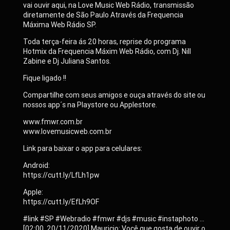
vai ouvir aqui, na Love Music Web Rádio, transmissão
diretamente de São Paulo Através da Frequencia
Máxima Web Rádio SP.
Toda terça-feira ás 20 horas, reprise do programa
Hotmix da Frequencia Máxim Web Rádio, com Dj. Nill
Zabine e Dj Juliana Santos.
Fique ligado !!
Compartilhe com seus amigos e ouça através do site ou
nossos app´s na Playstore ou Applestore.
www.fmwr.com.br
www.lovemusicweb.com.br
Link para baixar o app para celulares:
Android:
https://cutt.ly/LfLh1pw
Apple:
https://cutt.ly/EfLh9OF
#link #SP #Webradio #fmwr #djs #music #instaphoto …
[02:00, 20/11/2020] Mauricio: Você que gosta de ouvir o