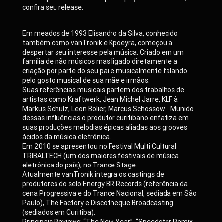
confira seu release.
.
Em meados de 1993 Elisandro da Silva, conhecido
também como vanTronik e Kpoeyra, começou a
despertar seu interesse pela música. Criado em um
família de não músicos mas ligado diretamente a
criação por parte do seu pai e musicalmente falando
pelo gosto musical de sua mãe e irmãos.
Suas referências musicais partem dos trabalhos de
artistas como Kraftwerk, Jean Michel Jarre, KLF à
Markus Schulz, Leon Bolier, Marcus Schossow… Munido
dessas influências o produtor curitibano enfatiza em
suas produções melodias épicas aliadas aos grooves
ácidos da música eletrônica.
Em 2010 se apresentou no Festival Multi Cultural
TRIBALTECH (um dos maiores festivais de música
eletrônica do país), no Trance Stage.
Atualmente vanTronik integra os castings de
produtores do selo Energy BR Records (referência da
cena Progressiva e do Trance Nacional, sediada em São
Paulo), The Factory e Discotheque Broadcasting
(sediados em Curitiba).
Principais Reviews: “The New Year”, “Speedster Remix