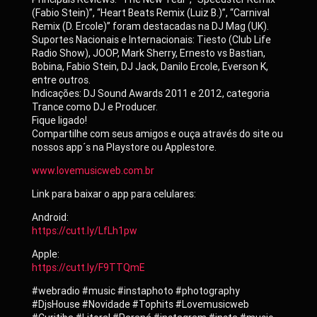
(Fabio Stein)”, “Heart Beats Remix (Luiz B.)”, “Carnival
Remix (D. Ercole)” foram destacadas na DJ Mag (UK).
Suportes Nacionais e Internacionais: Tiesto (Club Life
Radio Show), JOOP, Mark Sherry, Ernesto vs Bastian,
Bobina, Fabio Stein, DJ Jack, Danilo Ercole, Everson K,
entre outros.
Indicações: DJ Sound Awards 2011 e 2012, categoria
Trance como DJ e Producer.
Fique ligado!
Compartilhe com seus amigos e ouça através do site ou
nossos app´s na Playstore ou Applestore.
www.lovemusicweb.com.br
Link para baixar o app para celulares:
Android:
https://cutt.ly/LfLh1pw
Apple:
https://cutt.ly/F9TTQmE
#webradio #music #instaphoto #photography
#DjsHouse #Novidade #Tophits #Lovemusicweb