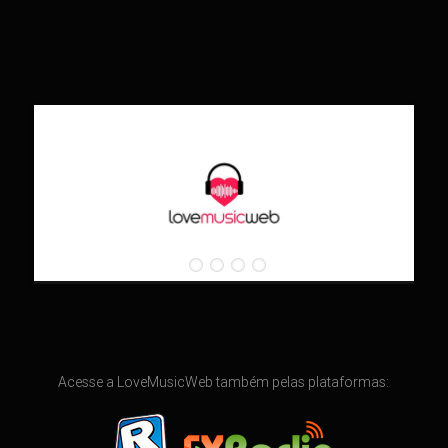
Acesse a LoveMusicWeb também pelas plataformas: