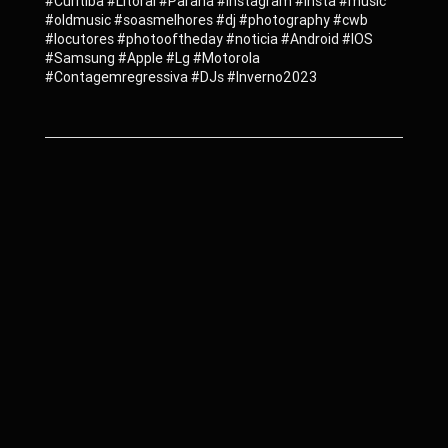
#Curitiba #Litoral #Paraná #instagram #insta #music
#oldmusic #soasmelhores #dj #photography #cwb
#locutores #photooftheday #noticia #Android #IOS
#Samsung #Apple #Lg #Motorola
#Contagemregressiva #DJs #Inverno2023