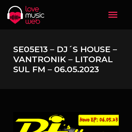
menu
SE05E13 – DJ´S HOUSE –
VANTRONIK – LITORAL
SUL FM – 06.05.2023