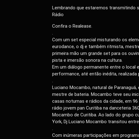
Lembrando que estaremos transmitindo s
Rádio
Confira o Realease.
.
Com um set especial misturando os elem
eurodance, o dj e também ritmista, mestr
primeira mão um grande set para os ouvin
pista e imersão sonora na cultura.
Em um diálogo permanente entre o local e 
performance, até então inédita, realizad
.
Luciano Mocambo, natural de Paranaguá, é
mestre de bateria. Mocambo teve seu inici
casas noturnas e rádios da cidade, em 96
rádio jovem pan Curitiba na danceteria 36
Mocambo de Curitiba. Ao lado do grupo c
York, Dj Luciano Mocambo transitou entre
.
Com inúmeras participações em programa