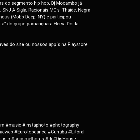
tas do segmento hip hop, Dj Mocambo já
 SNJ A Sigla, Racionais MC’s, Thaide, Negra
amous (Mobb Deep, NY) e participou
ta” do grupo parnanguara Herva Doida.
vés do site ou nossos app´s na Playstore
ulfm #music #instaphoto #photography
cweb #Eurotopdance #Curitiba #Litoral
music #soasmelhores #dj #DjsHouse