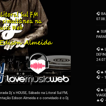
🎧 BA
07.08
🔥 SU
PARAR
🎧🔥 
DEFIN
24.07
🎧🔥 
🎧 – 
🎧🔥 
ada Dj´s HOUSE, Sábado na Litoral Sul FM,
VIAG
ntação Edison Almeida e o convidado é o Dj
🔥🎧 