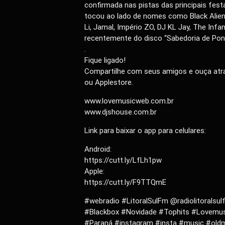
confirmada nas pistas das principais fes
tocou ao lado de nomes como Black Alien,
Li, Jamal, Império ZO, DJ KL Jay, The Inf
recentemente do disco “Sabedoria de Pon
.
Fique ligado!
Compartilhe com seus amigos e ouça atra
ou Applestore.
www.lovemusicweb.com.br
www.djshouse.com.br
Link para baixar o app para celulares:
Android:
https://cutt.ly/LfLh1pw
Apple:
https://cutt.ly/F9TTQmE
#webradio #LitoralSulFm @radiolitorals
#Blackbox #Novidade #Tophits #Lovemusi
#Paraná #instagram #insta #music #old