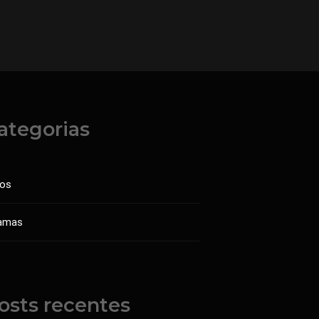
ategorias
sos
amas
osts recentes