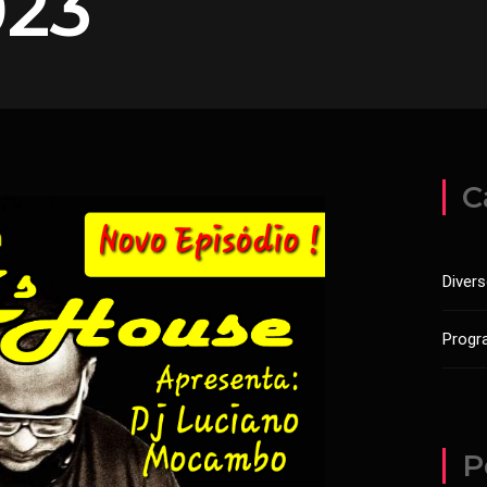
023
C
Diver
Progr
P