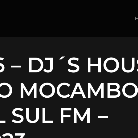
 – DJ´S HOU
O MOCAMBO
 SUL FM –