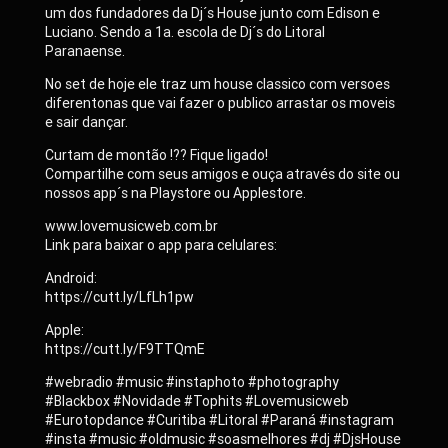
um dos fundadores da Dj´s House junto com Edison e
Luciano. Sendo a 1a. escola de Dj´s do Litoral
Paranaense.
No set de hoje ele traz um house classico com versoes
diferentonas que vai fazer o publico arrastar os moveis
e sair dançar.
Curtam de montão !?? Fique ligado!
Compartilhe com seus amigos e ouça através do site ou
nossos app´s na Playstore ou Applestore.
www.lovemusicweb.com.br
Link para baixar o app para celulares:
Android:
https://cutt.ly/LfLh1pw
Apple:
https://cutt.ly/F9TTQmE
#webradio #music #instaphoto #photography
#Blackbox #Novidade #Tophits #Lovemusicweb
#Eurotopdance #Curitiba #Litoral #Paraná #instagram
#insta #music #oldmusic #soasmelhores #dj #DjsHouse