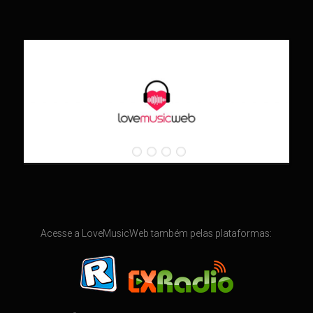
Acesse a LoveMusicWeb também pelas plataformas: