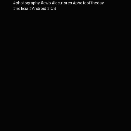
#photography #cwb #locutores #photooftheday
#noticia #Android #IOS