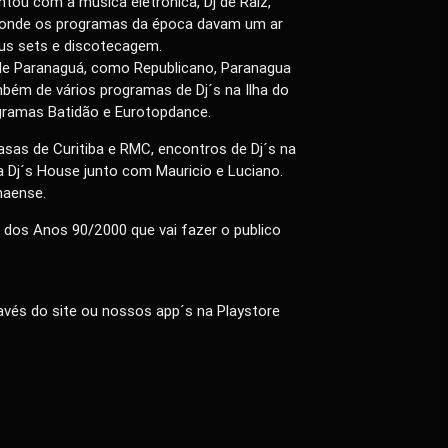
ou com a musica eletrônica, Dj de Raiz,
s onde os programas da época davam um ar
eus sets e discotecagem.
de Paranaguá, como Republicano, Paranagua
mbém de vários programas de Dj´s na Ilha do
ogramas Batidão e Eurotopdance.
as de Curitiba e RMC, encontros de Dj´s na
Dj´s House junto com Mauricio e Luciano.
naense.
e dos Anos 90/2000 que vai fazer o publico
vés do site ou nossos app´s na Playstore