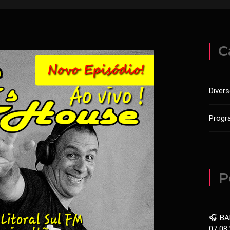
C
Diver
Progr
P
🎧 BA
07.08