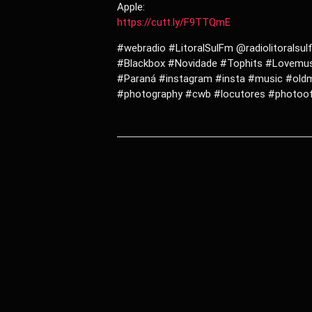
Apple:
https://cutt.ly/F9TTQmE
#webradio #LitoralSulFm @radiolitorals
#Blackbox #Novidade #Tophits #Lovemusi
#Paraná #instagram #insta #music #old
#photography #cwb #locutores #photoof