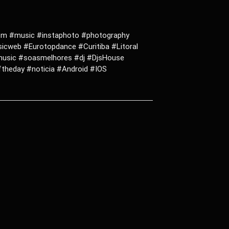
ulfm #music #instaphoto #photography
cweb #Eurotopdance #Curitiba #Litoral
music #soasmelhores #dj #DjsHouse
theday #noticia #Android #IOS