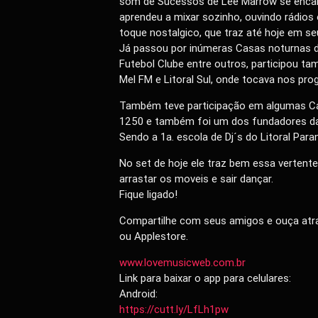
som de Sucessos de Lee Marrow se encant
aprendeu a mixar sozinho, ouvindo rádio
toque nostalgico, que traz até hoje em s
Já passou por inúmeras Casas noturnas 
Futebol Clube entre outros, participou ta
Mel FM e Litoral Sul, onde tocava nos pr
Também teve participação em algumas Cas
1250 e também foi um dos fundadores da 
Sendo a 1a. escola de Dj´s do Litoral Para
No set de hoje ele traz bem essa vertent
arrastar os moveis e sair dançar.
Fique ligado!
Compartilhe com seus amigos e ouça atra
ou Applestore.
www.lovemusicweb.com.br
Link para baixar o app para celulares:
Android:
https://cutt.ly/LfLh1pw