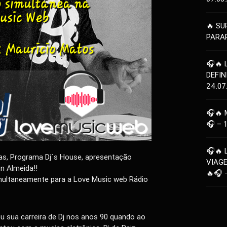
🔥 SU
PARAR
🎧🔥 
DEFIN
24.07
🎧🔥 
🎧 – 
🎧🔥 
ras, Programa Dj´s House, apresentação
VIAG
n Almeida!!
🔥🎧 
ultaneamente para a Love Music web Rádio
iou sua carreira de Dj nos anos 90 quando ao