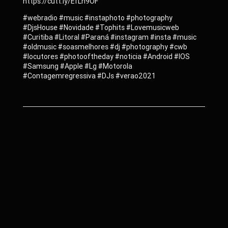
https://cutt.ly/EfLh9OF
#webradio #music #instaphoto #photography
#DjsHouse #Novidade #Tophits #Lovemusicweb
#Curitiba #Litoral #Paraná #instagram #insta #music
#oldmusic #soasmelhores #dj #photography #cwb
#locutores #photooftheday #noticia #Android #IOS
#Samsung #Apple #Lg #Motorola
#Contagemregressiva #DJs #verao2021