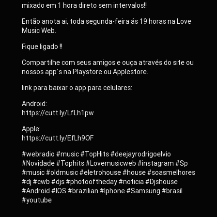
mixado em 1 hora direto sem intervalos!!
Então anota ai, toda segunda-feira ás 19 horas na Love
Music Web.
Fique ligado !!
Compartilhe com seus amigos e ouça através do site ou
nossos app´s na Playstore ou Applestore.
link para baixar o app para celulares:
Android:
https://cutt.ly/LfLh1pw
Apple:
https://cutt.ly/EfLh9OF
#webradio #music #TopHits #deejayrodrigoelvio
#Novidade #Tophits #Lovemusicweb #instagram #Sp
#music #oldmusic #eletrohouse #house #soasmelhores
#dj #cwb #djs #photooftheday #noticia #Djshouse
#Android #IOS #brazilian #Iphone #Samsung #brasil
#youtube