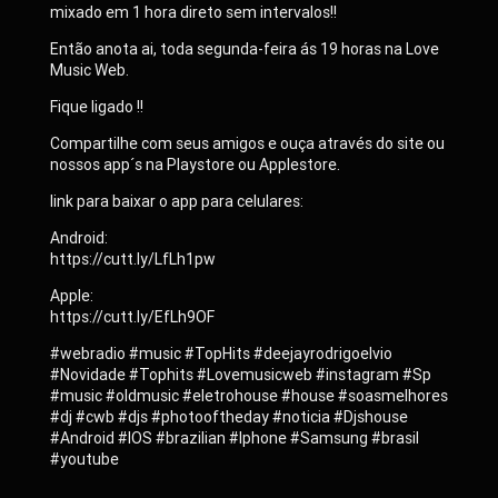
mixado em 1 hora direto sem intervalos!!
Então anota ai, toda segunda-feira ás 19 horas na Love
Music Web.
Fique ligado !!
Compartilhe com seus amigos e ouça através do site ou
nossos app´s na Playstore ou Applestore.
link para baixar o app para celulares:
Android:
https://cutt.ly/LfLh1pw
Apple:
https://cutt.ly/EfLh9OF
#webradio #music #TopHits #deejayrodrigoelvio
#Novidade #Tophits #Lovemusicweb #instagram #Sp
#music #oldmusic #eletrohouse #house #soasmelhores
#dj #cwb #djs #photooftheday #noticia #Djshouse
#Android #IOS #brazilian #Iphone #Samsung #brasil
#youtube