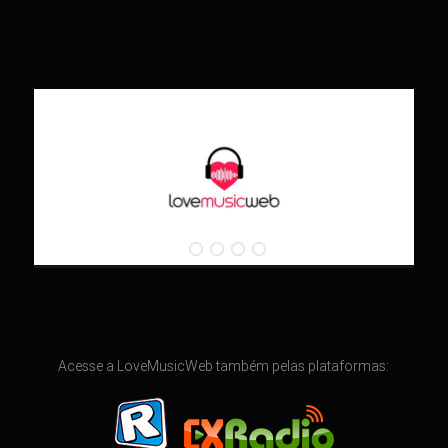
Acesse a LoveMusicWeb também pelas plataformas: