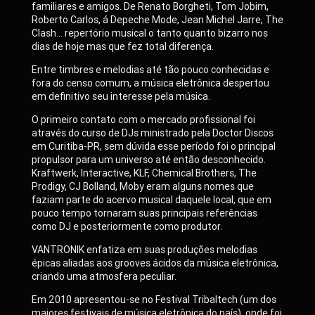
familiares e amigos. De Renato Borgheti, Tom Jobim,
Roberto Carlos, á Depeche Mode, Jean Michel Jarre, The
Clash… repertório musical o tanto quanto bizarro nos
dias de hoje mas que fez total diferença.
Entre timbres e melodias até tão pouco conhecidas e
fora do censo comum, a música eletrônica despertou
em definitivo seu interesse pela música.
O primeiro contato com o mercado profissional foi
através do curso de DJs ministrado pela Doctor Discos
em Curitiba-PR, sem dúvida esse período foi o principal
propulsor para um universo até então desconhecido.
Kraftwerk, Interactive, KLF, Chemical Brothers, The
Prodigy, CJ Bolland, Moby eram alguns nomes que
faziam parte do acervo musical daquele local, que em
pouco tempo tornaram suas principais referências
como DJ e posteriormente como produtor.
VANTRONIK enfatiza em suas produções melodias
épicas aliadas aos grooves ácidos da música eletrônica,
criando uma atmosfera peculiar.
Em 2010 apresentou-se no Festival Tribaltech (um dos
maiores festivais de música eletrônica do país), onde foi