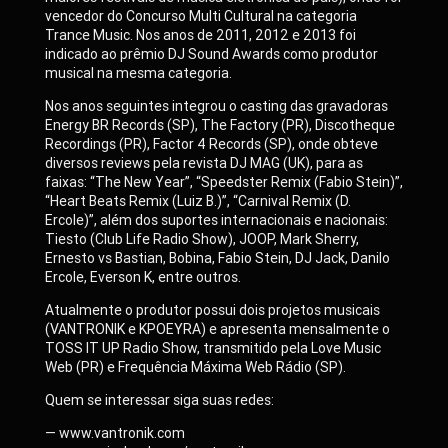
vencedor do Concurso Multi Cultural na categoria
Trance Music. Nos anos de 2011, 2012 e 2013 foi
indicado ao prêmio DJ Sound Awards como produtor
musical na mesma categoria.
Nos anos seguintes integrou o casting das gravadoras
Energy BR Records (SP), The Factory (PR), Discotheque
Recordings (PR), Factor 4 Records (SP), onde obteve
diversos reviews pela revista DJ MAG (UK), para as
faixas: “The New Year”, “Speedster Remix (Fabio Stein)”,
“Heart Beats Remix (Luiz B.)”, “Carnival Remix (D.
Ercole)”, além dos suportes internacionais e nacionais:
Tiesto (Club Life Radio Show), JOOP, Mark Sherry,
Ernesto vs Bastian, Bobina, Fabio Stein, DJ Jack, Danilo
Ercole, Everson K, entre outros.
Atualmente o produtor possui dois projetos musicais
(VANTRONIK e KPOEYRA) e apresenta mensalmente o
TOSS IT UP Radio Show, transmitido pela Love Music
Web (PR) e Frequência Máxima Web Rádio (SP).
Quem se interessar siga suas redes:
— www.vantronik.com