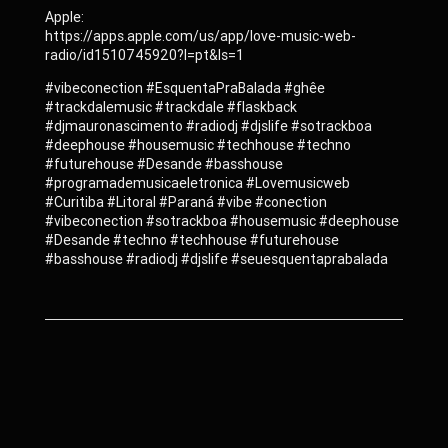
Apple:
https://apps.apple.com/us/app/love-music-web-
radio/id1510745920?l=pt&ls=1
#vibeconection #EsquentaPraBalada #ghêe
#trackdalemusic #trackdale #flaskback
#djmauronascimento #radiodj #djslife #sotrackboa
#deephouse #housemusic #techhouse #techno
#futurehouse #Desande #basshouse
#programademusicaeletronica #Lovemusicweb
#Curitiba #Litoral #Paraná #vibe #conection
#vibeconection #sotrackboa #housemusic #deephouse
#Desande #techno #techhouse #futurehouse
#basshouse #radiodj #djslife #seuesquentaprabalada