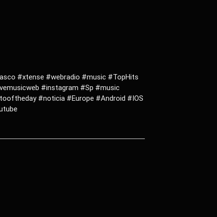
asco #xtense #webradio #music #TopHits
vemusicweb #instagram #Sp #music
ooftheday #noticia #Europe #Android #IOS
outube