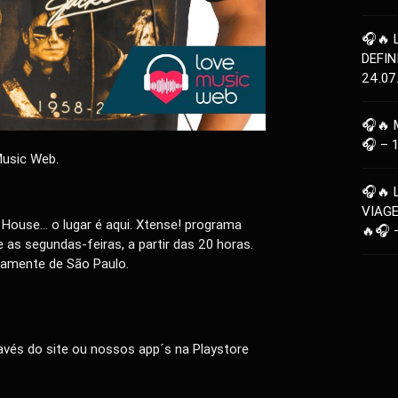
🎧🔥 
DEFIN
24.07
🎧🔥 
🎧 – 
Music Web.
🎧🔥 
VIAG
 House… o lugar é aqui. Xtense! programa
🔥🎧 
as segundas-feiras, a partir das 20 horas.
tamente de São Paulo.
vés do site ou nossos app´s na Playstore