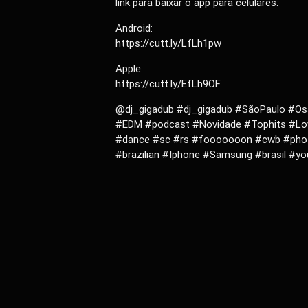
link para baixar o app para celulares:
Android:
https://cutt.ly/LfLh1pw
Apple:
https://cutt.ly/EfLh9OF
@dj_gigadub #dj_gigadub #SãoPaulo #Os
#EDM #podcast #Novidade #Tophits #Lo
#dance #sc #rs #fooooooon #cwb #phot
#brazilian #Iphone #Samsung #brasil #y