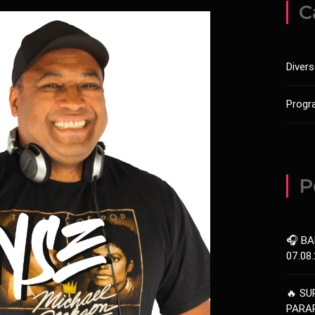
C
Diver
Progr
P
🎧 BA
07.08
🔥 SU
PARAR